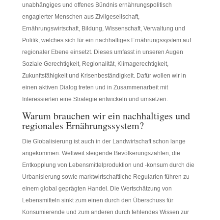
unabhängiges und offenes Bündnis ernährungspolitisch
engagierter Menschen aus Zivilgesellschaft,
Ernährungswirtschaft, Bildung, Wissenschaft, Verwaltung und
Politik, welches sich für ein nachhaltiges Ernährungssystem auf
regionaler Ebene einsetzt. Dieses umfasst in unseren Augen
Soziale Gerechtigkeit, Regionalität, Klimagerechtigkeit,
Zukunftsfähigkeit und Krisenbeständigkeit. Dafür wollen wir in
einen aktiven Dialog treten und in Zusammenarbeit mit
Interessierten eine Strategie entwickeln und umsetzen.
Warum brauchen wir ein nachhaltiges und
regionales Ernährungssystem?
Die Globalisierung ist auch in der Landwirtschaft schon lange
angekommen. Weltweit steigende Bevölkerungszahlen, die
Entkopplung von Lebensmittelproduktion und -konsum durch die
Urbanisierung sowie marktwirtschaftliche Regularien führen zu
einem global geprägten Handel. Die Wertschätzung von
Lebensmitteln sinkt zum einen durch den Überschuss für
Konsumierende und zum anderen durch fehlendes Wissen zur