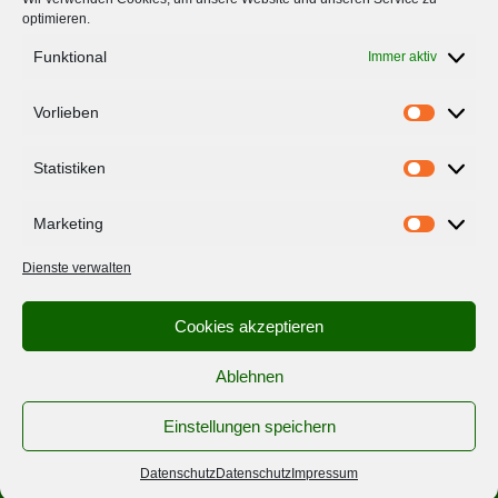
optimieren.
Über Uns
Funktional
Immer aktiv
Ernährungsräte
Vorlieben
Vorlieben
Impressum
Datenschutzerklärung
Statistiken
Statistiken
Marketing
Folge uns
Marketing
Dienste verwalten
Cookies akzeptieren
Newsletter
Ablehnen
Einstellungen speichern
© 2025 ERNÄHRUNGSRAT GÖTTINGEN
Datenschutz
Datenschutz
Impressum