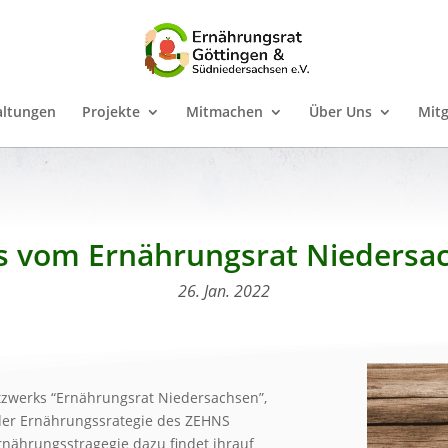
altungen
Projekte
Mitmachen
Über Uns
Mitg
 vom Ernährungsrat Niedersa
26. Jan. 2022
etzwerks “Ernährungsrat Niedersachsen”,
 der Ernährungssrategie des ZEHNS
rnährungsstragegie dazu findet ihrauf