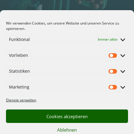
Wir verwenden Cookies, um unsere Website und unseren Service zu
optimieren.
Funktional
Immer aktiv
Über Uns
Vorlieben
Ernährungsräte
Vorlieb
Impressum
Statistiken
Statisti
Datenschutzerklärung
Marketing
Marketi
Folge uns
Dienste verwalten
Cookies akzeptieren
Newsletter
Ablehnen