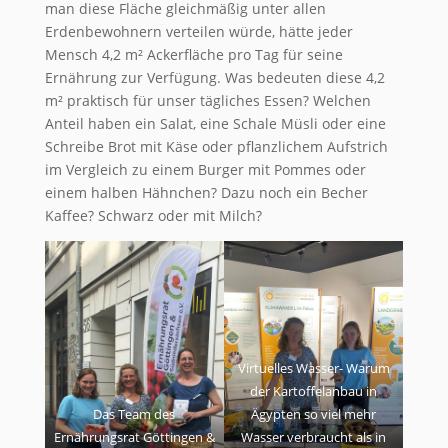
man diese Fläche gleichmäßig unter allen
Erdenbewohnern verteilen würde, hätte jeder
Mensch 4,2 m² Ackerfläche pro Tag für seine
Ernährung zur Verfügung. Was bedeuten diese 4,2
m² praktisch für unser tägliches Essen? Welchen
Anteil haben ein Salat, eine Schale Müsli oder eine
Schreibe Brot mit Käse oder pflanzlichem Aufstrich
im Vergleich zu einem Burger mit Pommes oder
einem halben Hähnchen? Dazu noch ein Becher
Kaffee? Schwarz oder mit Milch?
Virtuelles Wasser- Warum
der Kartoffelanbau in
Das Team des
Ägypten so viel mehr
Ernährungsrat Göttingen &
Wasser verbraucht als in