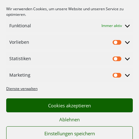
Wir verwenden Cookies, um unsere Website und unseren Service zu
optimieren.
Funktional
Immer aktiv
Über Uns
Vorlieben
Ernährungsräte
Vorlieb
Impressum
Statistiken
Statisti
Datenschutzerklärung
Marketing
Marketi
Folge uns
Dienste verwalten
Cookies akzeptieren
Newsletter
Ablehnen
Einstellungen speichern
© 2025 ERNÄHRUNGSRAT GÖTTINGEN