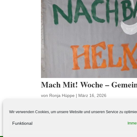
Mach Mit! Woche – Gemein
von
Ronja Hüppe
|
März 16, 2026
Wir möchten unseren schönen Gemeinschafts
Wir verwenden Cookies, um unsere Website und unseren Service zu optimie
Nachmittags-Buffett,mit Kräuter-Duft-Führu
Funktional
Immer
Rotation. Danach und währenddessen gibt es