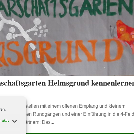
schaftsgarten Helmsgrund kennenlerne
garten vorstellen mit einem offenen Empfang und kleinem
ren.
ngen und Garten Rundgängen und einer Einführung in die 4-Feld
 aktiv
 offenes Gärtnern: Das...